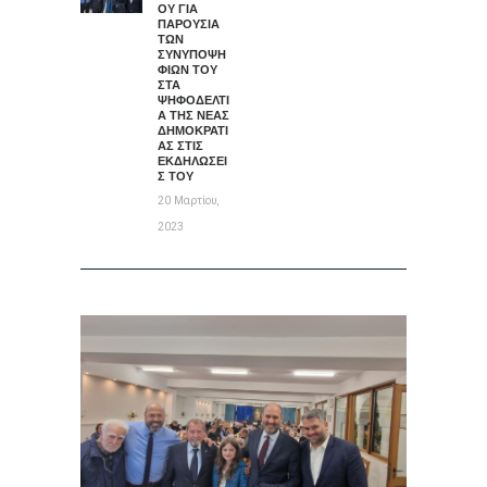
ΟΥ ΓΙΑ
ΠΑΡΟΥΣΊΑ
ΤΩΝ
ΣΥΝΥΠΟΨΗ
ΦΊΩΝ ΤΟΥ
ΣΤΑ
ΨΗΦΟΔΈΛΤΙ
Α ΤΗΣ ΝΈΑΣ
ΔΗΜΟΚΡΑΤΊ
ΑΣ ΣΤΙΣ
ΕΚΔΗΛΏΣΕΙ
Σ ΤΟΥ
20 Μαρτίου,
2023